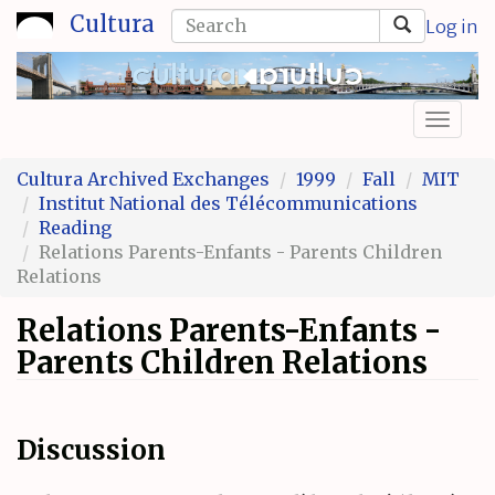
Skip
Search
Cultura
Log in
to
form
Search
main
content
Toggl
naviga
Cultura Archived Exchanges
1999
Fall
MIT
Institut National des Télécommunications
Reading
Relations Parents-Enfants - Parents Children
Relations
Relations Parents-Enfants -
Parents Children Relations
Discussion