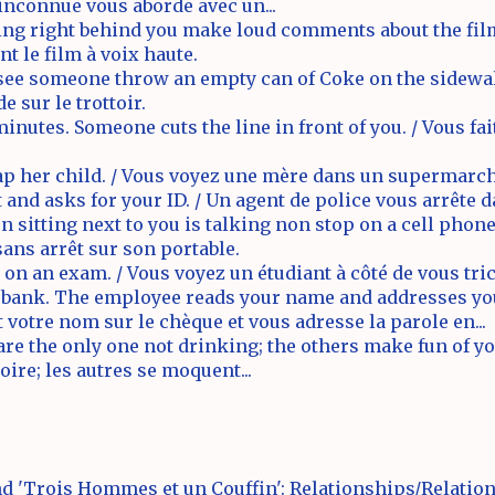
inconnue vous aborde avec un...
ting right behind you make loud comments about the fil
t le film à voix haute.
 see someone throw an empty can of Coke on the sidewal
e sur le trottoir.
minutes. Someone cuts the line in front of you. / Vous f
p her child. / Vous voyez une mère dans un supermarché
et and asks for your ID. / Un agent de police vous arrête
n sitting next to you is talking non stop on a cell phone.
ans arrêt sur son portable.
 on an exam. / Vous voyez un étudiant à côté de vous tr
 bank. The employee reads your name and addresses you w
votre nom sur le chèque et vous adresse la parole en...
re the only one not drinking; the others make fun of you.
oire; les autres se moquent...
 'Trois Hommes et un Couffin': Relationships/Relatio