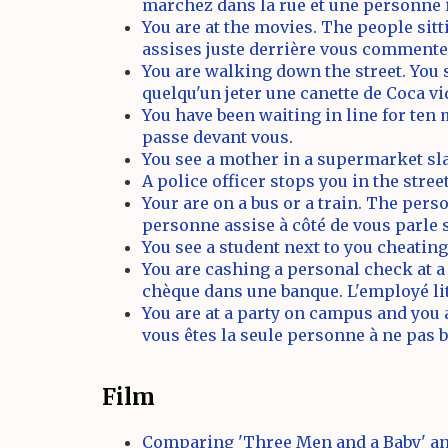
marchez dans la rue et une personne 
You are at the movies. The people sit
assises juste derrière vous commenten
You are walking down the street. You
quelqu'un jeter une canette de Coca vid
You have been waiting in line for ten 
passe devant vous.
You see a mother in a supermarket sla
A police officer stops you in the stre
Your are on a bus or a train. The perso
personne assise à côté de vous parle s
You see a student next to you cheating
You are cashing a personal check at a
chèque dans une banque. L'employé lit 
You are at a party on campus and you a
vous êtes la seule personne à ne pas b
Film
Comparing 'Three Men and a Baby' and