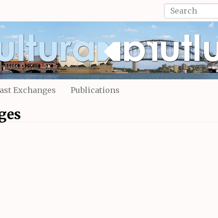
Search
form
Search
ast Exchanges
Publications
ges