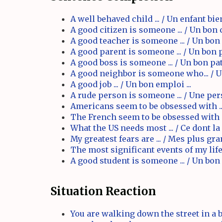
A well behaved child ... / Un enfant bien
A good citizen is someone ... / Un bon c
A good teacher is someone ... / Un bon p
A good parent is someone ... / Un bon p
A good boss is someone ... / Un bon pat
A good neighbor is someone who... / Un
A good job ... / Un bon emploi ...
A rude person is someone ... / Une per
Americans seem to be obsessed with ...
The French seem to be obsessed with ..
What the US needs most ... / Ce dont la 
My greatest fears are ... / Mes plus gra
The most significant events of my life 
A good student is someone ... / Un bon 
Situation Reaction
You are walking down the street in a b