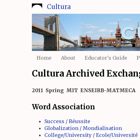
Skip
Cultura
to
main
content
Home
About
Educator's Guide
P
Cultura Archived Exchan
2011
Spring
MIT
ENSEIRB-MATMECA
Word Association
Success / Réussite
Globalization / Mondialisation
College/University / Ecole/Université