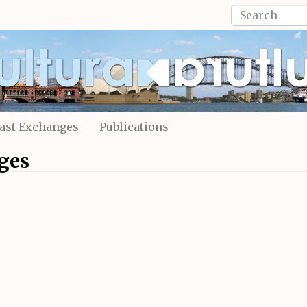
Search
form
Search
ast Exchanges
Publications
ges