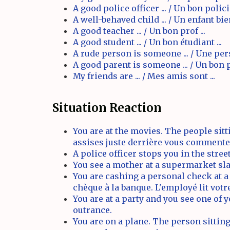
A good police officer ... / Un bon policie
A well-behaved child ... / Un enfant bien
A good teacher ... / Un bon prof ...
A good student ... / Un bon étudiant ...
A rude person is someone ... / Une per
A good parent is someone ... / Un bon p
My friends are ... / Mes amis sont ...
Situation Reaction
You are at the movies. The people sit
assises juste derrière vous commenten
A police officer stops you in the stre
You see a mother at a supermarket sla
You are cashing a personal check at a
chèque à la banque. L'employé lit votre
You are at a party and you see one of 
outrance.
You are on a plane. The person sitting