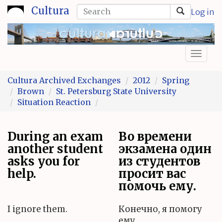
Skip
Search
Cultura
Log in
to
form
Search
main
content
Toggl
naviga
Cultura Archived Exchanges
2012
Spring
Brown
St. Petersburg State University
Situation Reaction
During an exam
Во времени
another student
экзамена один
asks you for
из студентов
help.
просит вас
помочь ему.
I ignore them.
Конечно, я помогу
ему.