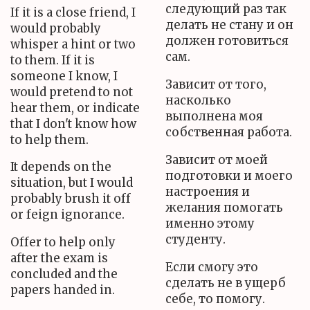
следующий раз так
If it is a close friend, I
делать не стану и он
would probably
должен готовиться
whisper a hint or two
сам.
to them. If it is
someone I know, I
Зависит от того,
would pretend to not
насколько
hear them, or indicate
выполнена моя
that I don't know how
собственная работа.
to help them.
Зависит от моей
It depends on the
подготовки и моего
situation, but I would
настроения и
probably brush it off
желания помогать
or feign ignorance.
именно этому
студенту.
Offer to help only
after the exam is
Если смогу это
concluded and the
сделать не в ущерб
papers handed in.
себе, то помогу.