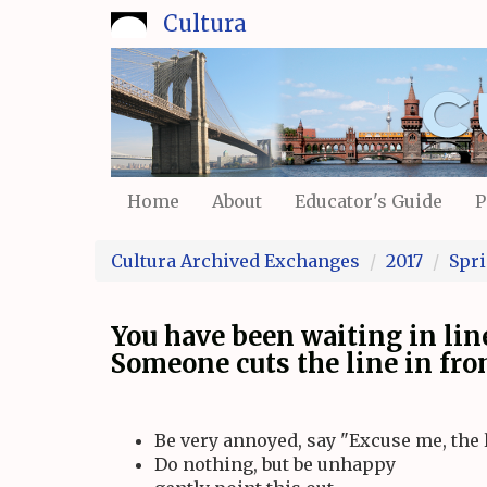
Skip
Cultura
to
main
content
Home
About
Educator's Guide
P
Cultura Archived Exchanges
2017
Spr
You have been waiting in lin
Someone cuts the line in fron
Be very annoyed, say "Excuse me, the l
Do nothing, but be unhappy