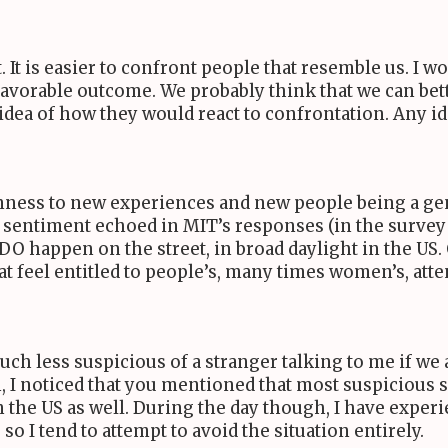
 It is easier to confront people that resemble us. I w
a favorable outcome. We probably think that we can be
 idea of how they would react to confrontation. Any i
nness to new experiences and new people being a gene
e sentiment echoed in
MIT
’s responses (in the survey
DO
happen on the street, in broad daylight in the
US
.
at feel entitled to people’s, many times women’s, atte
ch less suspicious of a stranger talking to me if we 
 I noticed that you mentioned that most suspicious si
n the
US
as well. During the day though, I have expe
o I tend to attempt to avoid the situation entirely.