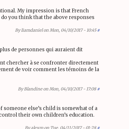
ional. My impression is that French
so do you think that the above responses
By
liamdaniel
on Mon, 04/10/2017 - 10:45
#
 plus de personnes qui auraient dit
ent chercher à se confronter directement
ement de voir comment les témoins de la
By
Blandine
on Mon, 04/10/2017 - 17:08
#
of someone else’s child is somewhat of a
to control their own children’s education.
By
alexm
on Tue, 04/11/2017 - 01:28
#