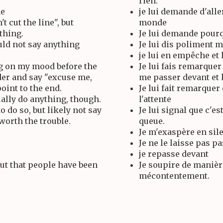
rien.
ne
je lui demande d'alle
't cut the line", but
monde
thing.
Je lui demande pourquo
uld not say anything
Je lui dis poliment 
je lui en empêche et
g on my mood before the
Je lui fais remarque
der and say "excuse me,
me passer devant et 
point to the end.
Je lui fait remarque
ually do anything, though.
l'attente
o do so, but likely not say
Je lui signal que c'es
 worth the trouble.
queue.
Je m'exaspère en sil
Je ne le laisse pas p
je repasse devant
ut that people have been
Je soupire de manière
mécontentement.