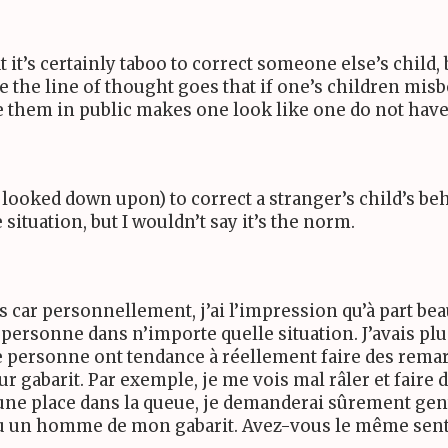
t’s certainly taboo to correct someone else’s child, but
e the line of thought goes that if one’s children mis
e them in public makes one look like one do not have
 looked down upon) to correct a stranger’s child’s beh
situation, but I wouldn’t say it’s the norm.
es car personnellement, j’ai l’impression qu’à part be
 personne dans n’importe quelle situation. J’avais pl
e personne ont tendance à réellement faire des remarq
ur gabarit. Par exemple, je me vois mal râler et fai
 une place dans la queue, je demanderai sûrement gent
ou un homme de mon gabarit. Avez-vous le même sen