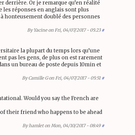
r derrière. Or je remarque qu’en réalité
e les réponses en anglais sont plus
 déjà honteusement doublé des personnes
By
Yacine
on Fri, 04/07/2017 - 05:23
#
rsitaire la plupart du temps lors qu’une
nt pas les gens, de plus on est rarement
e dans un bureau de poste depuis
10
min et
By
Camille G
on Fri, 04/07/2017 - 05:51
#
tational. Would you say the French are
 of their friend who happens to be ahead
By
hamlet
on Mon, 04/10/2017 - 08:49
#