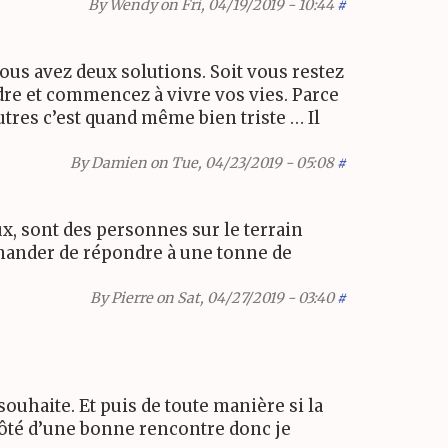
By
Wendy
on Fri, 04/19/2019 - 10:44
#
ous avez deux solutions. Soit vous restez
dre et commencez à vivre vos vies. Parce
utres c’est quand même bien triste … Il
By
Damien
on Tue, 04/23/2019 - 05:08
#
x, sont des personnes sur le terrain
demander de répondre à une tonne de
By
Pierre
on Sat, 04/27/2019 - 03:40
#
ouhaite. Et puis de toute manière si la
côté d’une bonne rencontre donc je