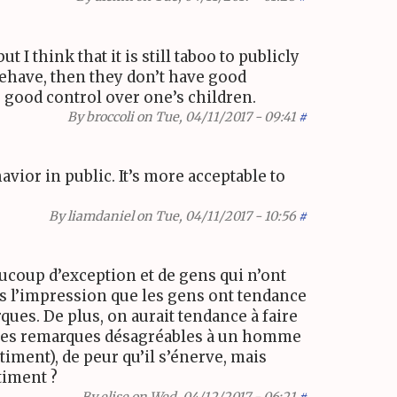
 I think that it is still taboo to publicly
behave, then they don’t have good
 good control over one’s children.
By
broccoli
on Tue, 04/11/2017 - 09:41
#
avior in public. It’s more acceptable to
By
liamdaniel
on Tue, 04/11/2017 - 10:56
#
aucoup d’exception et de gens qui n’ont
us l’impression que les gens ont tendance
ues. De plus, on aurait tendance à faire
re des remarques désagréables à un homme
iment), de peur qu’il s’énerve, mais
timent ?