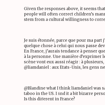
Given the responses above, it seems th
people will often correct children’s mann
stem from a cultural willingness to corr
Je suis étonnée, parce que pour ma part j
quelque chose à celui qui nous passe dev
En France, j’aurais tendance à penser q
à la personne. Une manière d’exprimer 
scène vont eux aussi réagir : à plusieurs, 
@liamdaniel : aux Etats-Unis, les gens ne
@Blandine what I think liamdaniel was sa
taboo in the
US
. I ﬁnd it a bit bizarre pe
Is this diﬀerent in France?