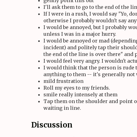
gently point this out
I'll ask them to go to the end of the li
If I were in a rush, I would say "Yo, don
otherwise I probably wouldn't say any
I would be annoyed, but I probably wo
unless I was in a major hurry.
I would be annoyed or mad (dependin
incident) and politely tap their shoul
the end of the line is over there" and 
I would feel very angry. I wouldn't act
I would think that the person is rude t
anything to them -- it's generally not
mild frustration
Roll my eyes to my friends.
smile really intensely at them
Tap them on the shoulder and point o
waiting in line.
Discussion