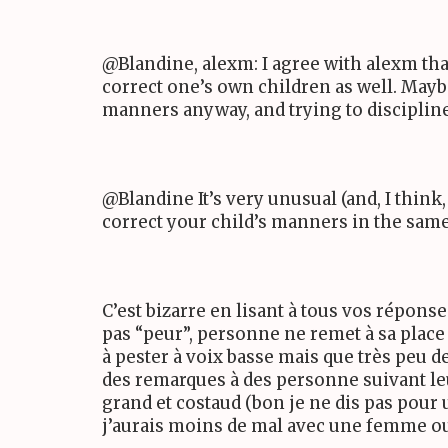
@Blandine, alexm: I agree with alexm that i
correct one’s own children as well. Mayb
manners anyway, and trying to disciplin
@Blandine It’s very unusual (and, I think,
correct your child’s manners in the same 
C’est bizarre en lisant à tous vos répons
pas “peur”, personne ne remet à sa place
à pester à voix basse mais que très peu d
des remarques à des personne suivant le
grand et costaud (bon je ne dis pas pour
j’aurais moins de mal avec une femme 