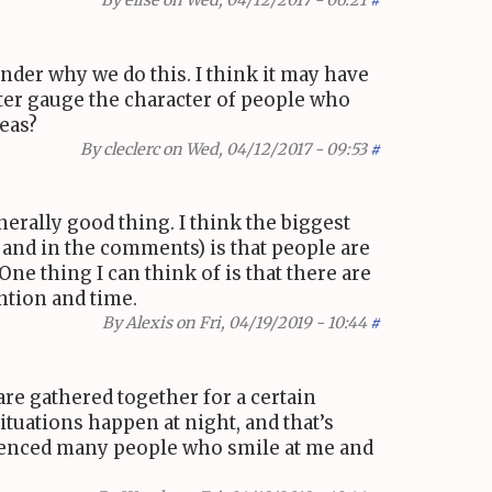
By
elise
on Wed, 04/12/2017 - 06:21
#
onder why we do this. I think it may have
tter gauge the character of people who
deas?
By
cleclerc
on Wed, 04/12/2017 - 09:53
#
rally good thing. I think the biggest
 and in the comments) is that people are
 One thing I can think of is that there are
ntion and time.
By
Alexis
on Fri, 04/19/2019 - 10:44
#
are gathered together for a certain
tuations happen at night, and that’s
rienced many people who smile at me and