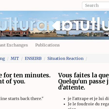
Search
form
Search
ast Exchanges
Publications
ing
MIT
ENSEIRB
Situation Reaction
e for ten minutes.
Vous faites la qu
t of you.
Quelqu'un passe j
d'attente.
ine starts back there."
je l'attrape et je lu
Je le foudroie du reg