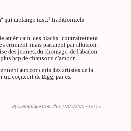
ion" qui melange instr? traditionnels
le américain, des blacks ; contrairement
es crument, mais parlaient par allusion...
aise des jeunes, du chomage, de l'abadon
on plus bcp de chansons d'amour....
viennent aux concerts des artistes de la
r un coçncert de Bigg, par ex
By
Dominique C
on Thu, 11/04/2010 - 15:47
#