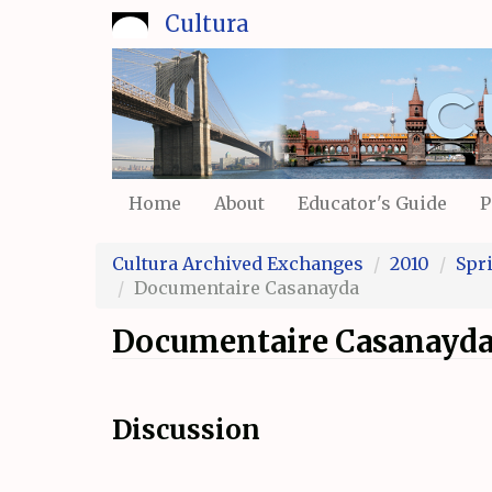
Skip
Cultura
to
main
content
Home
About
Educator's Guide
P
Cultura Archived Exchanges
2010
Spr
Documentaire Casanayda
Documentaire Casanayd
Discussion