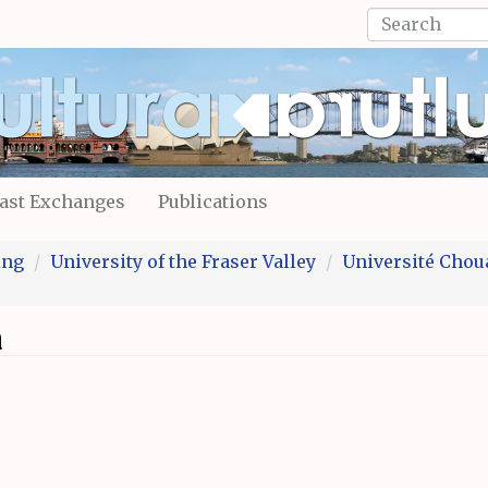
Search
form
Search
ast Exchanges
Publications
ing
University of the Fraser Valley
Université Chou
a