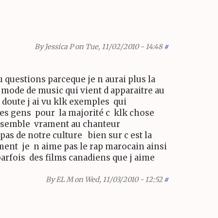
By
Jessica P
on Tue, 11/02/2010 - 14:48
#
questions parceque je n aurai plus la
 mode de music qui vient d apparaitre au
 doute j ai vu klk exemples qui
les gens pour la majorité c klk chose
 resemble vrament au chanteur
pas de notre culture bien sur c est la
ement je n aime pas le rap marocain ainsi
parfois des films canadiens que j aime
By
EL M
on Wed, 11/03/2010 - 12:52
#