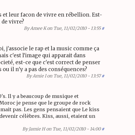
et leur facon de vivre en rébellion. Est-
 de vivre?
By
Amee K
on Tue, 11/02/2010 - 13:55
#
, j'associe le rap et la music comme ça
ais c'est l'image qui apparait dans
cieté, est-ce que c'est correct de penser
s ou il n'y a pas des conséquences?
By
Amie I
on Tue, 11/02/2010 - 13:57
#
's. Il y a beaucoup de musique et
 Moroc je pense que le groupe de rock
imait pas. Les gens pensaient que Le kiss
evenir célèbres. Kiss, aussi, etaient un
By
Jamie H
on Tue, 11/02/2010 - 14:00
#