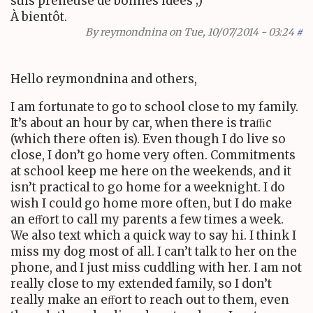
suis preneuse de bonnes idées ;)
À bientôt.
By
reymondnina
on Tue, 10/07/2014 - 03:24
#
Hello reymondnina and others,
I am fortunate to go to school close to my family.
It’s about an hour by car, when there is traﬃc
(which there often is). Even though I do live so
close, I don’t go home very often. Commitments
at school keep me here on the weekends, and it
isn’t practical to go home for a weeknight. I do
wish I could go home more often, but I do make
an eﬀort to call my parents a few times a week.
We also text which a quick way to say hi. I think I
miss my dog most of all. I can’t talk to her on the
phone, and I just miss cuddling with her. I am not
really close to my extended family, so I don’t
really make an eﬀort to reach out to them, even