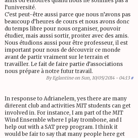
amis ou entourés quand nous ne sommes pas à
l’université.
C’est peut-être aussi parce que nous n’avons pas
beaucoup d’heures de cours et nous avons donc
du temps libre pour nous organiser, pouvoir
étudier, mais aussi sortir, proﬁter avec des amis.
Nous étudions aussi pour être professeur, il est
important pour nous de découvrir ce monde
avant de partir vraiment sur le terrain et
travailler. Le fait de faire partie d’associations
nous prépare à notre futur travail.
By
Eglantine
on Sun, 10/05/2014 - 04:13
#
In response to Adrianelem, yes there are many
diﬀerent club and activities
MIT
students can get
involved in. For instance, I am part of the
MIT
Wind Ensemble where I play trombone, and I
help out with a
SAT
prep program. I think it
would be fair to say that many people here get