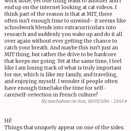
work done, yet one thing leads to another and I
end up on the internet looking at cat videos. I
think part of the reason is that at
MIT
, there
often isn’t enough time to unwind– it seems like
schoolwork blends into extracurriculars into
research and suddenly you wake up and do it all
over again without ever getting the chance to
catch your breath. And maybe this isn’t just an
MIT
thing, but rather the drive to be hardcore
that keeps me going. Yet at the same time, I feel
like I am losing track of what is truly important
for me, which is like my family, and traveling,
and enjoying myself. I wonder if people often
have enough time/take the time for self-
care/self-reﬂection in French culture?
By
mochabear
on Sun, 10/05/2014 - 23:43
#
Hi!
Things that uniquely appear on one of the sides: