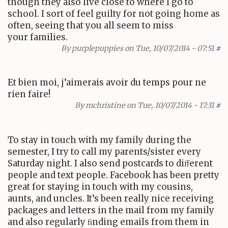
though they also live close to where I go to
school. I sort of feel guilty for not going home as
often, seeing that you all seem to miss
your families.
By
purplepuppies
on Tue, 10/07/2014 - 07:51
#
Et bien moi, j’aimerais avoir du temps pour ne
rien faire!
By
mchristine
on Tue, 10/07/2014 - 17:31
#
To stay in touch with my family during the
semester, I try to call my parents/sister every
Saturday night. I also send postcards to diﬀerent
people and text people. Facebook has been pretty
great for staying in touch with my cousins,
aunts, and uncles. It’s been really nice receiving
packages and letters in the mail from my family
and also regularly ﬁnding emails from them in