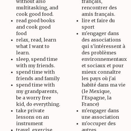
without also
français,
multitasking, and
rencontrer des
cook good food.
amis français.
read good books
lire et faire du
and cook good
sport
food
m'engager dans
relax, read, learn
des associations
what I want to
qui s'intéressent à
learn.
des problèmes
sleep, spend time
environnementaux
with my friends.
et sociaux et pour
spend time with
mieux connaître
friends and family
les pays où j'ai
spend time with
habité dans ma vie
my grandparents,
(le Mexique,
be a worry free
l'Espagne, la
kid, do everything.
France)
take private
m'engager dans
lessons on an
une association
instrument
m'occuper des
travel, exercise,
autres