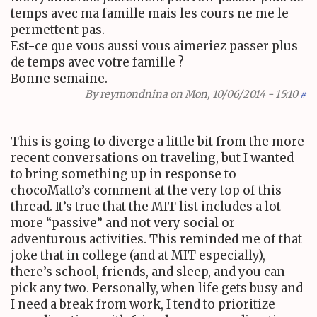
temps avec ma famille mais les cours ne me le
permettent pas.
Est-ce que vous aussi vous aimeriez passer plus
de temps avec votre famille ?
Bonne semaine.
By
reymondnina
on Mon, 10/06/2014 - 15:10
#
This is going to diverge a little bit from the more
recent conversations on traveling, but I wanted
to bring something up in response to
chocoMatto’s comment at the very top of this
thread. It’s true that the
MIT
list includes a lot
more “passive” and not very social or
adventurous activities. This reminded me of that
joke that in college (and at
MIT
especially),
there’s school, friends, and sleep, and you can
pick any two. Personally, when life gets busy and
I need a break from work, I tend to prioritize