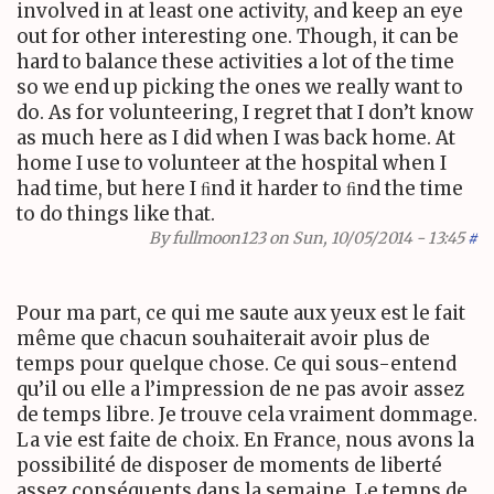
involved in at least one activity, and keep an eye
out for other interesting one. Though, it can be
hard to balance these activities a lot of the time
so we end up picking the ones we really want to
do. As for volunteering, I regret that I don’t know
as much here as I did when I was back home. At
home I use to volunteer at the hospital when I
had time, but here I ﬁnd it harder to ﬁnd the time
to do things like that.
By
fullmoon123
on Sun, 10/05/2014 - 13:45
#
Pour ma part, ce qui me saute aux yeux est le fait
même que chacun souhaiterait avoir plus de
temps pour quelque chose. Ce qui sous-entend
qu’il ou elle a l’impression de ne pas avoir assez
de temps libre. Je trouve cela vraiment dommage.
La vie est faite de choix. En France, nous avons la
possibilité de disposer de moments de liberté
assez conséquents dans la semaine. Le temps de