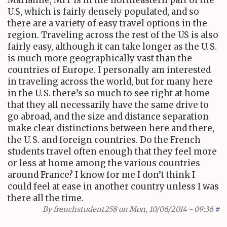
Marianne,
MIT
is in the northeastern part of the
U.S, which is fairly densely populated, and so
there are a variety of easy travel options in the
region. Traveling across the rest of the
US
is also
fairly easy, although it can take longer as the
U. S.
is much more geographically vast than the
countries of Europe. I personally am interested
in traveling across the world, but for many here
in the
U. S.
there’s so much to see right at home
that they all necessarily have the same drive to
go abroad, and the size and distance separation
make clear distinctions between here and there,
the
U. S.
and foreign countries. Do the French
students travel often enough that they feel more
or less at home among the various countries
around France? I know for me I don’t think I
could feel at ease in another country unless I was
there all the time.
By
frenchstudent258
on Mon, 10/06/2014 - 09:36
#