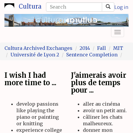
Skip
Search
Cultura
Log in
to
form
Search
main
content
Toggl
naviga
Cultura Archived Exchanges
2014
Fall
MIT
Université de Lyon 2
Sentence Completion
I wish I had
J'aimerais avoir
more time to ...
plus de temps
pour ...
develop passions
aller au cinéma
like playing the
avoir un petit ami.
piano or painting
câliner les chats
or knitting
malheureux.
experience college
donner mon