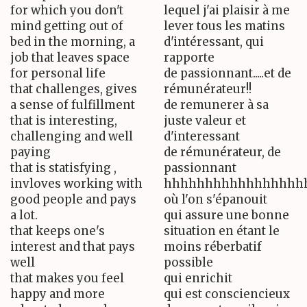
for which you don't
lequel j'ai plaisir à me
mind getting out of
lever tous les matins
bed in the morning, a
d'intéressant, qui
job that leaves space
rapporte
for personal life
de passionnant.....et de
that challenges, gives
rémunérateur!!
a sense of fulfillment
de remunerer à sa
that is interesting,
juste valeur et
challenging and well
d'interessant
paying
de rémunérateur, de
that is statisfying ,
passionnant
invloves working with
hhhhhhhhhhhhhhhhh
good people and pays
où l'on s'épanouit
a lot.
qui assure une bonne
that keeps one's
situation en étant le
interest and that pays
moins réberbatif
well
possible
that makes you feel
qui enrichit
happy and more
qui est consciencieux