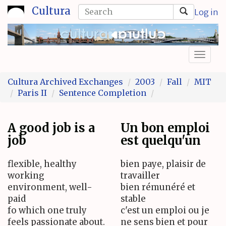
Skip
Search
Cultura
Log in
to
form
Search
main
content
Toggl
naviga
Cultura Archived Exchanges
2003
Fall
MIT
Paris II
Sentence Completion
A good job is a
Un bon emploi
job
est quelqu'un
flexible, healthy
bien paye, plaisir de
working
travailler
environment, well-
bien rémunéré et
paid
stable
fo which one truly
c'est un emploi ou je
feels passionate about.
ne sens bien et pour