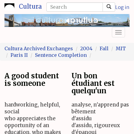
Skip
Search
Cultura
Log in
to
form
Search
main
content
Toggl
naviga
Cultura Archived Exchanges
2004
Fall
MIT
Paris II
Sentence Completion
A good student
Un bon
is someone
étudiant est
quelqu'un
hardworking, helpful,
analyse, n'apprend pas
social
bêtement
who appreciates the
d'assidu
opportunity of an
d'assidu, rigoureux
education, who makes
d'épanoui