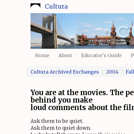
Skip
Cultura
to
main
content
Home
About
Educator's Guide
P
Cultura Archived Exchanges
2004
Fal
You are at the movies. The pe
behind you make
loud comments about the fil
Ask them to be quiet.
Ask them to quiet down.