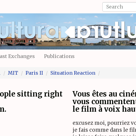
Search
form
Search
ast Exchanges
Publications
l
MIT
Paris II
Situation Reaction
ople sitting right
Vous êtes au ciné
vous commenten
m.
le film à voix hau
excusez moi, pourriez vou
je fais comme dans le film