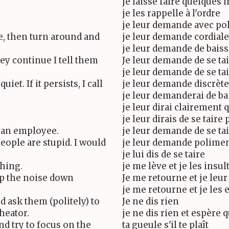
je laisse faire quelques 
je les rappelle à l'ordre
je leur demande avec pol
e, then turn around and
je leur demande cordial
je leur demande de baiss
hey continue I tell them
Je leur demande de se ta
je leur demande de se tai
iet. If it persists, I call
je leur demande discrète
je leur demanderai de ba
je leur dirai clairement q
je leur dirais de se taire
l an employee.
je leur demande de se ta
eople are stupid. I would
je leur demande polimen
je lui dis de se taire
thing.
je me lève et je les insul
ep the noise down
Je me retourne et je leu
je me retourne et je les
d ask them (politely) to
Je ne dis rien
heator.
je ne dis rien et espère q
d try to focus on the
ta gueule s'il te plaît