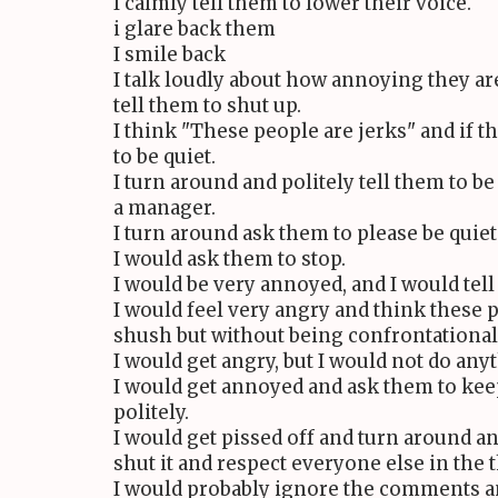
I calmly tell them to lower their voice.
i glare back them
I smile back
I talk loudly about how annoying they ar
tell them to shut up.
I think "These people are jerks" and if t
to be quiet.
I turn around and politely tell them to be qu
a manager.
I turn around ask them to please be quiet
I would ask them to stop.
I would be very annoyed, and I would tel
I would feel very angry and think these p
shush but without being confrontational
I would get angry, but I would not do any
I would get annoyed and ask them to ke
politely.
I would get pissed off and turn around an
shut it and respect everyone else in the t
I would probably ignore the comments an