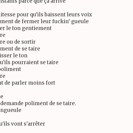
instants parce que ça arrive
itesse pour qu'ils baissent leurs voix
ement de fermer leur fuckin' gueule
er le ton gentiement
ire
re ou de sortir
ment de se taire
isser le ton
u'ils pourraient se taire
 poliment
ire
t de parler moins fort
te
r demande poliment de se taire.
 engueule
u'ils vont s'arrêter