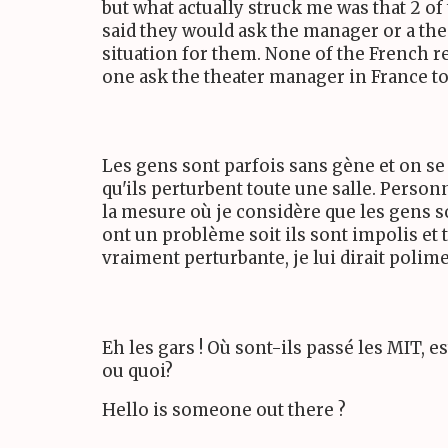
but what actually struck me was that 2 of
said they would ask the manager or a the
situation for them. None of the French r
one ask the theater manager in France t
Les gens sont parfois sans gène et on s
qu'ils perturbent toute une salle. Person
la mesure où je considère que les gens s
ont un problème soit ils sont impolis et 
vraiment perturbante, je lui dirait polime
Eh les gars ! Où sont-ils passé les MIT, es
ou quoi?
Hello is someone out there ?