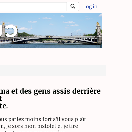
Log in
ma et des gens assis derrière
t
te.
s parlez moins fort s'il vous plaît
, je sors mon pistolet et je tire