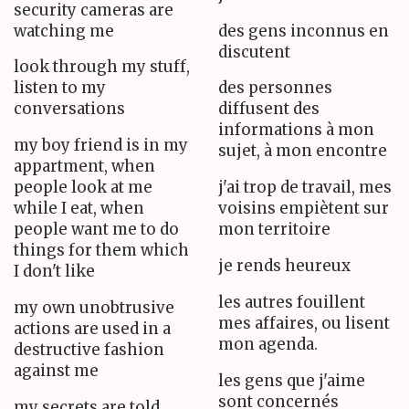
security cameras are
watching me
des gens inconnus en
discutent
look through my stuff,
listen to my
des personnes
conversations
diffusent des
informations à mon
my boy friend is in my
sujet, à mon encontre
appartment, when
people look at me
j'ai trop de travail, mes
while I eat, when
voisins empiètent sur
people want me to do
mon territoire
things for them which
je rends heureux
I don't like
les autres fouillent
my own unobtrusive
mes affaires, ou lisent
actions are used in a
mon agenda.
destructive fashion
against me
les gens que j'aime
sont concernés
my secrets are told.