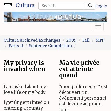
Skip
Search
Cultura
Log in
to
form
Search
main
content
Toggl
naviga
Cultura Archived Exchanges
2005
Fall
MIT
Paris II
Sentence Completion
My privacy is
Ma vie privée
invaded when
est atteinte
quand
I am asked about my
"mon jardin secret" est
love life or my body
découvert, un
événement personnel
i get fingerprinted on
est dévoilé au grand
entering a country,
jour