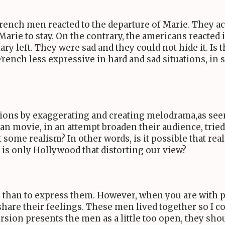
 french men reacted to the departure of Marie. They ac
arie to stay. On the contrary, the americans reacted
y left. They were sad and they could not hide it. Is t
rench less expressive in hard and sad situations, in s
ons by exaggerating and creating melodrama,as seen i
ican movie, in an attempt broaden their audience, tr
t some realism? In other words, is it possible that r
is only Hollywood that distorting our view?
ons than to express them. However, when you are with
 share their feelings. These men lived together so I 
ion presents the men as a little too open, they shoul