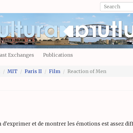
Search
form
Search
ast Exchanges
Publications
l
MIT
Paris II
Film
Reaction of Men
n d'exprimer et de montrer les émotions est assez diff