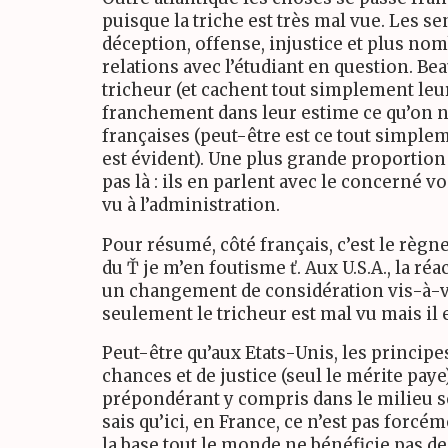
puisque la triche est très mal vue. Les se
déception, offense, injustice et plus no
relations avec l’étudiant en question. Be
tricheur (et cachent tout simplement leur
franchement dans leur estime ce qu’on n
françaises (peut-être est ce tout simple
est évident). Une plus grande proportion 
pas là : ils en parlent avec le concerné vo
vu à l’administration.
Pour résumé, côté français, c’est le règne
du Ť je m’en foutisme ť. Aux U.S.A., la ré
un changement de considération vis-à-vi
seulement le tricheur est mal vu mais il
Peut-être qu’aux Etats-Unis, les principes
chances et de justice (seul le mérite paye
prépondérant y compris dans le milieu sc
sais qu’ici, en France, ce n’est pas forcém
la base tout le monde ne bénéficie pas 