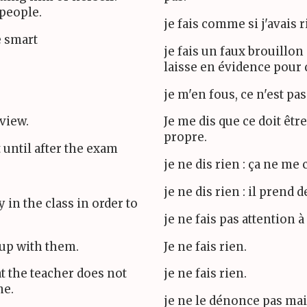
 people.
je fais comme si j'avais
e smart
je fais un faux brouillo
laisse en évidence pour 
je m'en fous, ce n'est p
view.
Je me dis que ce doit être
propre.
t until after the exam
je ne dis rien : ça ne me
je ne dis rien : il prend 
 in the class in order to
je ne fais pas attention à
h up with them.
Je ne fais rien.
t the teacher does not
je ne fais rien.
me.
je ne le dénonce pas mais j