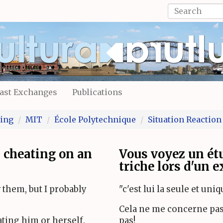
Search
form
Search
ast Exchanges
Publications
ing
MIT
École Polytechnique
Situation Reaction
u cheating on an
Vous voyez un étu
triche lors d'un 
 them, but I probably
"c'est lui la seule et uni
Cela ne me concerne pas,
ating him or herself.
pas!