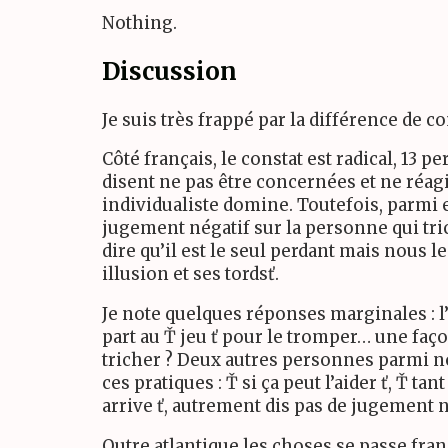
Nothing.
Discussion
Je suis très frappé par la différence de
Côté français, le constat est radical, 13 p
disent ne pas être concernées et ne réagi
individualiste domine. Toutefois, parmi 
jugement négatif sur la personne qui tr
dire qu’il est le seul perdant mais nous l
illusion et ses tordsť.
Je note quelques réponses marginales : l
part au Ť jeu ť pour le tromper… une faço
tricher ? Deux autres personnes parmi n
ces pratiques : Ť si ça peut l’aider ť, Ť tan
arrive ť, autrement dis pas de jugement n
Outre atlantique les choses se passe f