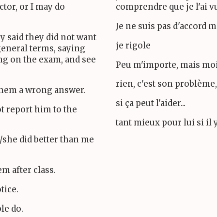
ctor, or I may do
comprendre que je l'ai v
Je ne suis pas d'accord m
ey said they did not want
je rigole
 general terms, saying
ing on the exam, and see
Peu m'importe, mais moi 
rien, c'est son problème,
 them a wrong answer.
si ça peut l'aider...
t report him to the
tant mieux pour lui si il 
e/she did better than me
em after class.
tice.
le do.