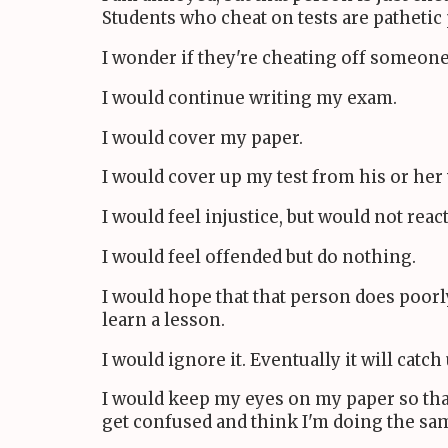
Students who cheat on tests are pathetic
I wonder if they're cheating off someon
I would continue writing my exam.
I would cover my paper.
I would cover up my test from his or her 
I would feel injustice, but would not reac
I would feel offended but do nothing.
I would hope that that person does poorly
learn a lesson.
I would ignore it. Eventually it will catc
I would keep my eyes on my paper so tha
get confused and think I'm doing the sa