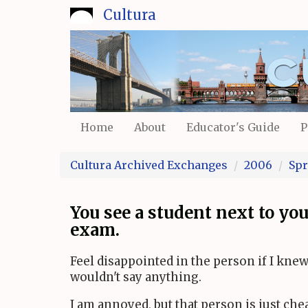
Skip
Cultura
to
main
content
Home
About
Educator's Guide
P
Cultura Archived Exchanges
2006
Spr
You see a student next to yo
exam.
Feel disappointed in the person if I knew
wouldn't say anything.
I am annoyed, but that person is just che