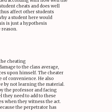
ded according with how well the
a student cheats and does well
 thus affect other students
f why a student here would
his is just a hypothesis
e reason.
 the cheating
damage to the class average,
ces upon himself. The cheater
ake of convenience. He also
e by not learning the material.
 by the professor and facing
l they need to add to these
es when they witness the act.
because the perpetrator has