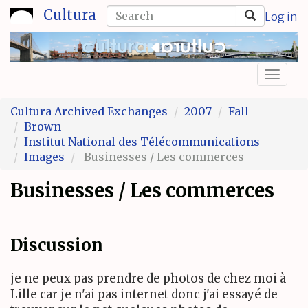
Skip
Search
Cultura
Log in
to
form
Search
main
content
Toggl
naviga
Cultura Archived Exchanges
2007
Fall
Brown
Institut National des Télécommunications
Images
Businesses / Les commerces
Businesses / Les commerces
Discussion
je ne peux pas prendre de photos de chez moi à
Lille car je n'ai pas internet donc j'ai essayé de