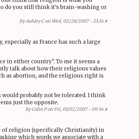
one think that religion is what you
so do you still think it's brain-washing or
By
Ashley C
on Wed, 02/28/2007 - 23:34
#
y, especially as France has such a large
ce in either country". To me it seems a
tly talk about how their religious values
 as abortion, and the religious right is
s would probably not be tolerated. I think
seems just the opposite.
By
Colin P
on Fri, 03/02/2007 - 09:54
#
f religion (specifically Christianity) in
s asking which words we associate with a