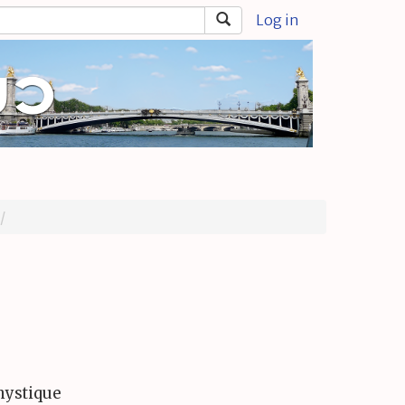
Log in
mystique