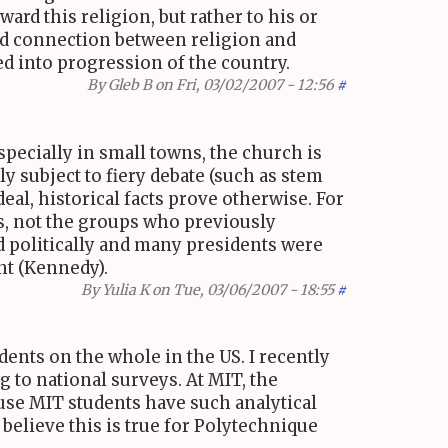
ard this religion, but rather to his or
lid connection between religion and
eed into progression of the country.
By
Gleb B
on Fri, 03/02/2007 - 12:56
#
specially in small towns, the church is
ly subject to fiery debate (such as stem
eal, historical facts prove otherwise. For
es, not the groups who previously
d politically and many presidents were
nt (Kennedy).
By
Yulia K
on Tue, 03/06/2007 - 18:55
#
udents on the whole in the US. I recently
ng to national surveys. At MIT, the
ause MIT students have such analytical
believe this is true for Polytechnique