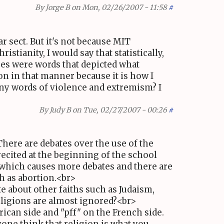
By
Jorge B
on Mon, 02/26/2007 - 11:58
#
r sect. But it's not because MIT
stianity, I would say that statistically,
es were words that depicted what
ion in that manner because it is how I
any words of violence and extremism? I
By
Judy B
on Tue, 02/27/2007 - 00:26
#
 There are debates over the use of the
recited at the beginning of the school
s which causes more debates and there are
ch as abortion.<br>
te about other faiths such as Judaism,
religions are almost ignored?<br>
ican side and "pff" on the French side.