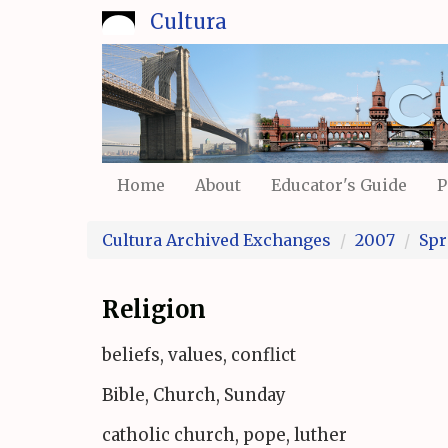
Skip
Cultura
to
main
content
Home
About
Educator's Guide
P
Cultura Archived Exchanges
2007
Spr
Religion
beliefs, values, conflict
Bible, Church, Sunday
catholic church, pope, luther