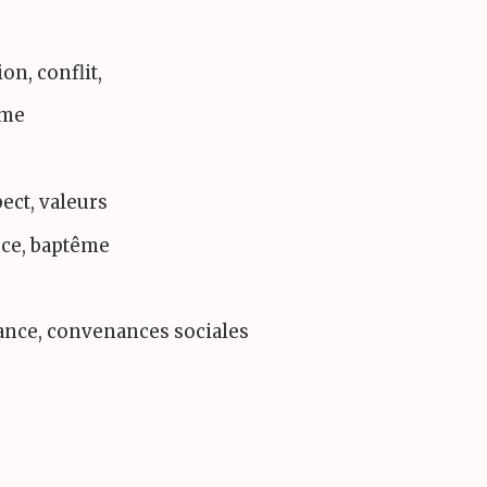
on, conflit,
sme
pect, valeurs
nce, baptême
yance, convenances sociales