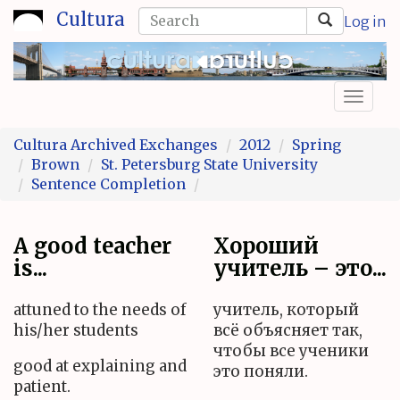
Skip
Search
Cultura
Log in
to
form
Search
main
content
Toggl
naviga
Cultura Archived Exchanges
2012
Spring
Brown
St. Petersburg State University
Sentence Completion
A good teacher
Хороший
is...
учитель – это...
attuned to the needs of
учитель, который
his/her students
всё объясняет так,
чтобы все ученики
good at explaining and
это поняли.
patient.