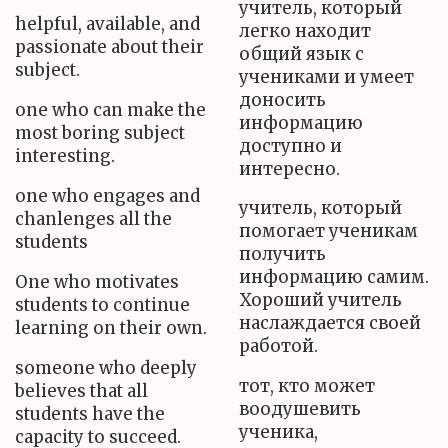
учитель, который
helpful, available, and
легко находит
passionate about their
общий язык с
subject.
учениками и умеет
доносить
one who can make the
информацию
most boring subject
доступно и
interesting.
интересно.
one who engages and
учитель, который
chanlenges all the
помогает ученикам
students
получить
информацию самим.
One who motivates
Хороший учитель
students to continue
наслаждается своей
learning on their own.
работой.
someone who deeply
тот, кто может
believes that all
воодушевить
students have the
ученика,
capacity to succeed.