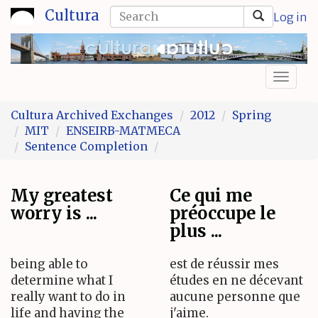
Skip
Search
Cultura
Log in
to
form
Search
main
content
Toggl
naviga
Cultura Archived Exchanges
2012
Spring
MIT
ENSEIRB-MATMECA
Sentence Completion
My greatest
Ce qui me
worry is ...
préoccupe le
plus ...
being able to
est de réussir mes
determine what I
études en ne décevant
really want to do in
aucune personne que
life and having the
j'aime.