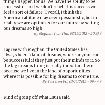
things happen for us. We have the ability to be
successful, so if we don't reach this success we
feel a sort of failure. Overall, I think the
American attitude may seem pessimistic, but in
reality we are optimists for our future by setting
our dreams so high.
By
Meghan T
on Thu, 03/15/2012 - 20:33
#
I agree with Meghan, the United States has
always been a land of dreams, where anyone can
be successful if they just put their minds to it. So
the big dreams thing is really important here
because we I've in the land of opportunities
where it is possible for big dreams to come true.
By
Teri O
on Fri, 03/16/2012 - 09:44
#
Kind of going off what Laura said,