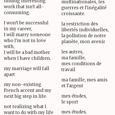
finding interesting
multinationales, les
work that isn't all-
guerres et l'inégalité
consuming.
croissante.
I won't be successful
la restriction des
in my career,
libertés individuelles,
I will marry someone
la pollution de notre
who I'm not in love
planète, mon avenir
with,
les autres,
I will be a bad mother
ma famille,
when I have children.
mes conditions de
my marriage will fall
travail
apart
ma famille, mes amis
my non-existing
et l'argent
French accent and my
mes études,
next big step in life.
le sport
not realizing what I
mes études.
want to do with my life