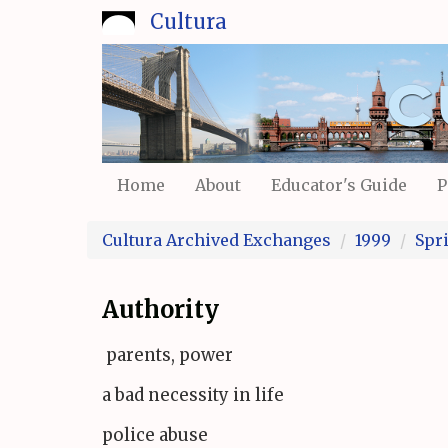
Skip
Cultura
to
main
content
Home
About
Educator's Guide
P
Cultura Archived Exchanges
1999
Spr
Authority
parents, power
a bad necessity in life
police abuse