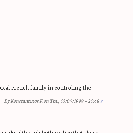
pical French family in controling the
By
Konstantinos K
on Thu, 03/04/1999 - 20:48
#
ns do, although both realize that abuse