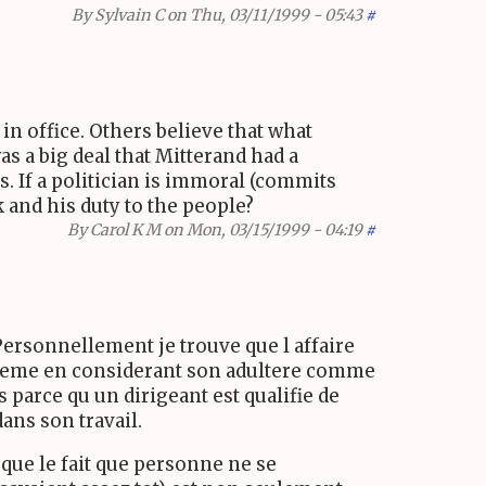
By
Sylvain C
on Thu, 03/11/1999 - 05:43
#
in office. Others believe that what
as a big deal that Mitterand had a
s. If a politician is immoral (commits
 and his duty to the people?
By
Carol K M
on Mon, 03/15/1999 - 04:19
#
 Personnellement je trouve que l affaire
t. Meme en considerant son adultere comme
 parce qu un dirigeant est qualifie de
dans son travail.
 que le fait que personne ne se