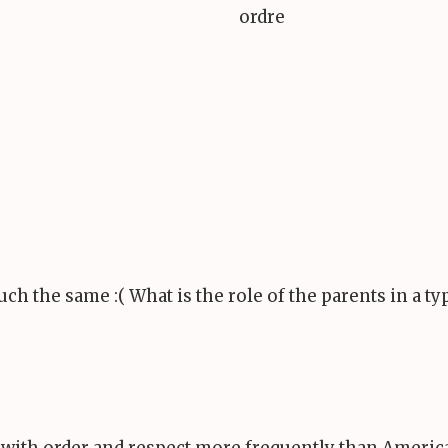
ordre
ch the same :( What is the role of the parents in a ty
 with order and respect more frequently than America