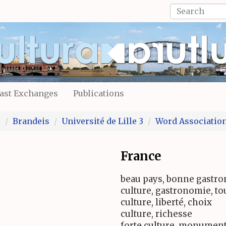
Search
form
Search
ast Exchanges
Publications
l
Brandeis
Université de Lille 3
Word Associatio
France
beau pays, bonne gastro
culture, gastronomie, t
culture, liberté, choix
culture, richesse
forte culture, monumen