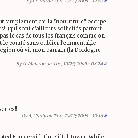
By
Celine
on Sun, 10/23/2005 - 12:47
#
ut simplement car la "nourriture" occupe
!!(qui sont d'ailleurs sollicités partout
pas le cas de tous les français comme on
t le comté sans oublier l'emmental,le
a région où vit mon parrain (la Dordogne
By
G, Melanie
on Tue, 10/25/2005 - 08:24
#
eries!!!
By
A, Cindy
on Thu, 10/27/2005 - 10:36
#
ated France with the Eiffel Tower. While