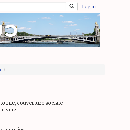
Log in
n
nomie, couverture sociale
ourisme
ts, musées