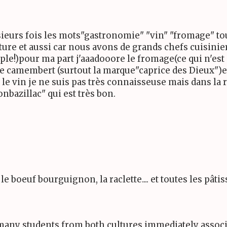
eurs fois les mots"gastronomie" "vin" "fromage" to
re et aussi car nous avons de grands chefs cuisiniers!
e!)pour ma part j'aaadooore le fromage(ce qui n'est 
 ,le camembert (surtout la marque"caprice des Dieux")e
ne le vin je ne suis pas très connaisseuse mais dans l
onbazillac" qui est très bon.
 boeuf bourguignon, la raclette.... et toutes les pâtiss
o many students from both cultures immediately associ