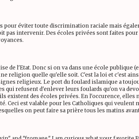
es pour éviter toute discrimination raciale mais égale
it pas intervenir. Des écoles privées sont faites pou
royances.
lise de l'Etat. Donc si on va dans une école publique (ell
 religion quelle qu'elle soit. C'est la loi et c'est ain
 signes religieux. Le port du foulard islamique a toujo
les qui refusent d'enlever leurs foulards qu'on va devo
s existent des écoles privées. En l'occurence, elles n'
icité. Ceci est valable pour les Catholiques qui veulen
lesquelles on peut faire sa prière tous les matins avant
n" and "fromage." I am curious what your favorite F