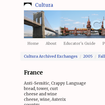
Skip
Cultura
to
main
content
Home
About
Educator's Guide
P
Cultura Archived Exchanges
2005
Fal
France
Anti-Semitic, Crappy Language
bread, tower, curt
cheese and wine
cheese, wine, Asterix
country