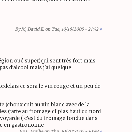
By
M, David E.
on Tue, 10/18/2005 - 21:42
#
égion oué super)qui sent très fort mais
 pas d'alcool mais j'ai quelque
Bordelais ce sera le vin rouge et un peu de
e (choux cuit au vin blanc avec de la
les (tarte au fromage cf plas haut du nord
savoyarde ( c'est du fromage fondue dans
iche en gastronomie
By
L, Emilie
on Thu, 10/20/2005 - 10:49
#