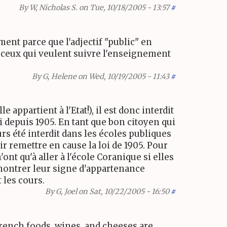
By
W, Nicholas S.
on Tue, 10/18/2005 - 13:57
#
ment parce que l'adjectif "public" en
r ceux qui veulent suivre l'enseignement
By
G, Helene
on Wed, 10/19/2005 - 11:43
#
e appartient à l'Etat!), il est donc interdit
si depuis 1905. En tant que bon citoyen qui
urs été interdit dans les écoles publiques
ir remettre en cause la loi de 1905. Pour
ont qu'à aller à l'école Coranique si elles
t montrer leur signe d'appartenance
 les cours.
By
G, Joel
on Sat, 10/22/2005 - 16:50
#
rench foods, wines, and cheeses are.