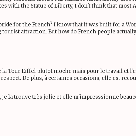
s with the Statue of Liberty, I don't think that most 
 pride for the French? I know that it was built for a Wo
g tourist attraction. But how do French people actually
ve la Tour Eiffel plutot moche mais pour le travail et 
espect. De plus, à certaines occasions, elle est recouv
, je la trouve très jolie et elle m'impresssionne beau