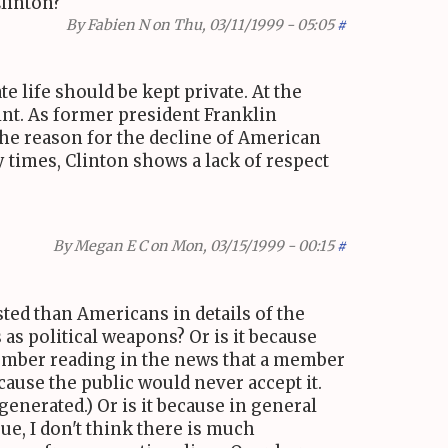
Clinton?
By
Fabien N
on Thu, 03/11/1999 - 05:05
#
e life should be kept private. At the
aint. As former president Franklin
f the reason for the decline of American
y times, Clinton shows a lack of respect
By
Megan E C
on Mon, 03/15/1999 - 00:15
#
sted than Americans in details of the
s as political weapons? Or is it because
member reading in the news that a member
cause the public would never accept it.
enerated.) Or is it because in general
ue, I don't think there is much