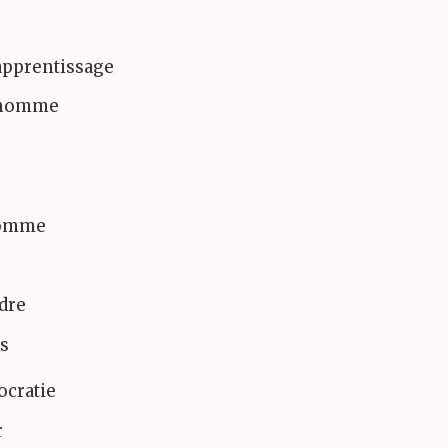
 apprentissage
l'homme
'homme
ndre
es
ocratie
r