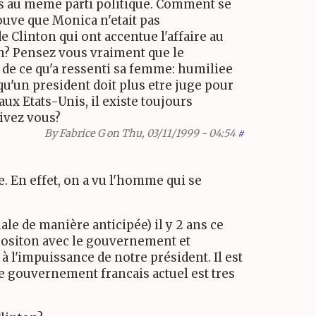
pas au meme parti politique. Comment se
rouve que Monica n'etait pas
 Clinton qui ont accentue l'affaire au
n? Pensez vous vraiment que le
s de ce qu'a ressenti sa femme: humiliee
 qu'un president doit plus etre juge pour
x Etats-Unis, il existe toujours
vivez vous?
By
Fabrice G
on Thu, 03/11/1999 - 04:54
#
. En effet, on a vu l'homme qui se
le de manière anticipée) il y 2 ans ce
oppositon avec le gouvernement et
 l'impuissance de notre président. Il est
le gouvernement francais actuel est tres