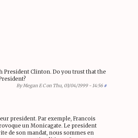
 President Clinton. Do you trust that the
President?
By
Megan E C
on Thu, 03/04/1999 - 14:56
#
leur president. Par exemple, Francois
a provoque un Monicagate. Le president
larite de son mandat, nous sommes en