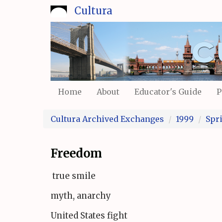
Skip
Cultura
to
main
content
Home
About
Educator's Guide
P
Cultura Archived Exchanges
1999
Spr
Freedom
true smile
myth, anarchy
United States fight