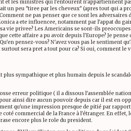
ent et les ministres qui l'entourent n'appartiennent 
rait un peu "tiree par les cheveux" (apres tout qui a p
 Comment ne pas penser que ce sont les adversaires de
onica a ete influencee, notamment par l'appat du gai
 a sa vie privee? Les Americains se sont-ils preoccupe
que cette affaire a pu avoir depuis l'Europe? Je pense
Qu'en pensez-vous? N'avez vous pas le sentiment qu'au
 surtout sera pret a tout pour ca? Si oui, comment le 
it plus sympathique et plus humain depuis le scandale
se erreur politique ( il a dissous l'assemblée nationa
n'a pour ainsi dire aucun pouvoir depuis car il est en 
ment qu'une impression presque de pitié par rapport à
coté commercial de la France à l'étranger. En effet, 
ecrase encore plus le role du president.