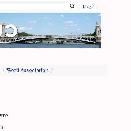
Log in
Word Association
ivre
ce