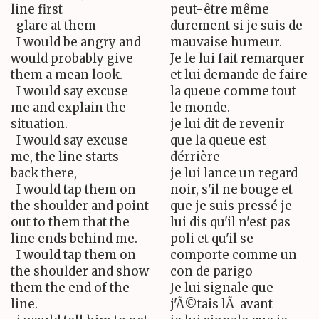
line first
peut-être même
glare at them
durement si je suis de
I would be angry and
mauvaise humeur.
would probably give
Je le lui fait remarquer
them a mean look.
et lui demande de faire
I would say excuse
la queue comme tout
me and explain the
le monde.
situation.
je lui dit de revenir
I would say excuse
que la queue est
me, the line starts
dérrière
back there,
je lui lance un regard
I would tap them on
noir, s'il ne bouge et
the shoulder and point
que je suis pressé je
out to them that the
lui dis qu'il n'est pas
line ends behind me.
poli et qu'il se
I would tap them on
comporte comme un
the shoulder and show
con de parigo
them the end of the
Je lui signale que
line.
j'Ã©tais lÃ avant