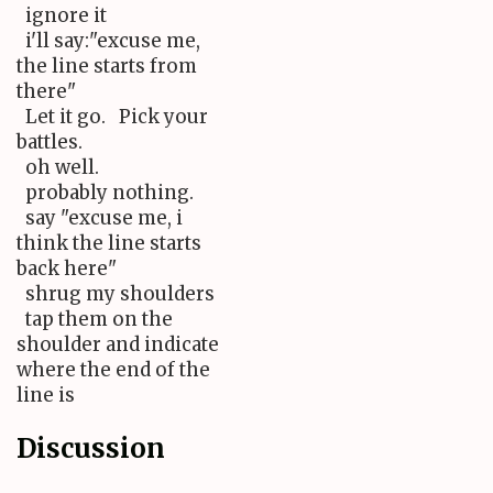
ignore it
i'll say:"excuse me,
the line starts from
there"
Let it go. Pick your
battles.
oh well.
probably nothing.
say "excuse me, i
think the line starts
back here"
shrug my shoulders
tap them on the
shoulder and indicate
where the end of the
line is
Discussion