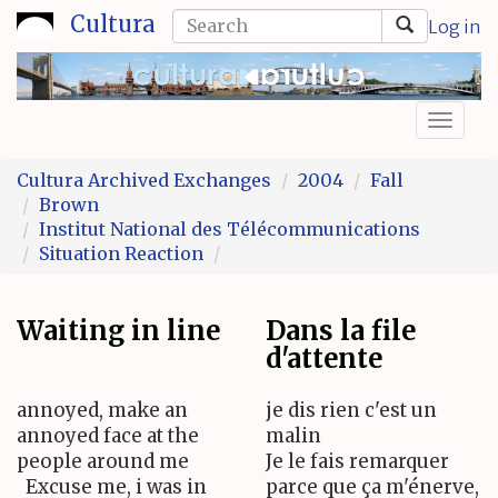
Skip
Search
Cultura
Log in
to
form
Search
main
content
Toggl
naviga
Cultura Archived Exchanges
2004
Fall
Brown
Institut National des Télécommunications
Situation Reaction
Waiting in line
Dans la file
d'attente
annoyed, make an
je dis rien c'est un
annoyed face at the
malin
people around me
Je le fais remarquer
Excuse me, i was in
parce que ça m'énerve,