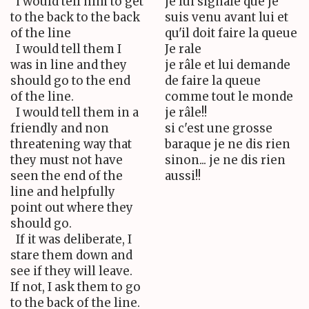
i would tell him to get
je lui signale que je
to the back to the back
suis venu avant lui et
of the line
qu'il doit faire la queue
I would tell them I
Je rale
was in line and they
je râle et lui demande
should go to the end
de faire la queue
of the line.
comme tout le monde
I would tell them in a
je râle!!
friendly and non
si c'est une grosse
threatening way that
baraque je ne dis rien
they must not have
sinon... je ne dis rien
seen the end of the
aussi!!
line and helpfully
point out where they
should go.
If it was deliberate, I
stare them down and
see if they will leave.
If not, I ask them to go
to the back of the line.