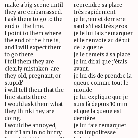
make a big scene until
reprendre sa place
they are embarrassed.
très rapidement
I ask them to go to the
je le ,remet derriere
end of the line.
sauf s'il est très gros
I point to them where
je le lui fais remarquer
the end of the line is,
et le renvoie au début
and I will expect them
de la queue
to go there.
je le remets à sa place
I tell them they are
je lui dirai que j'étais
clearly mistaken. are
avant.
they old, pregnant, or
je lui dis de prendre la
stupid?
queue comme tout le
i will tell them that the
monde
line starts there
je lui explique que je
I would ask them what
suis là depuis 10 min
they think they are
et que la queue est
doing.
derrière
I would be annoyed,
je lui fais remarquer
but if I am in no hurry
son impolitesse