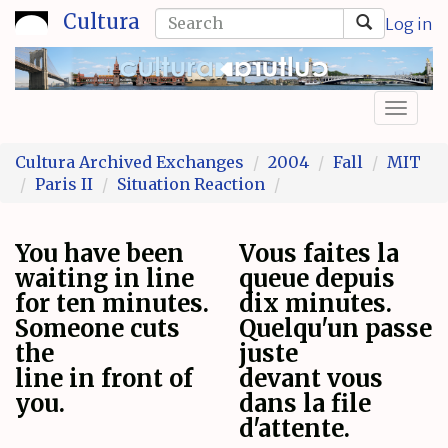
Skip
Search
Cultura
Log in
to
form
Search
main
content
Toggl
naviga
Cultura Archived Exchanges
2004
Fall
MIT
Paris II
Situation Reaction
You have been
Vous faites la
waiting in line
queue depuis
for ten minutes.
dix minutes.
Someone cuts
Quelqu'un passe
the
juste
line in front of
devant vous
you.
dans la file
d'attente.