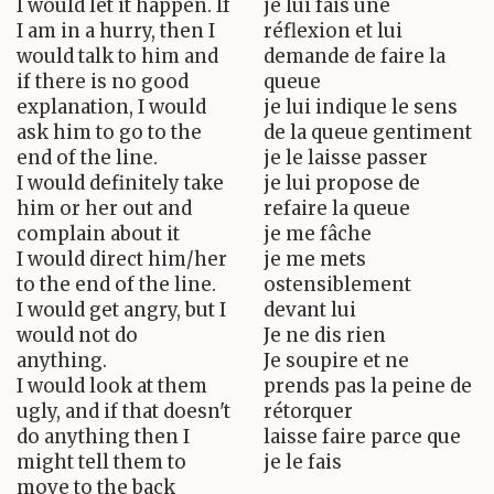
I would let it happen. If
je lui fais une
I am in a hurry, then I
réflexion et lui
would talk to him and
demande de faire la
if there is no good
queue
explanation, I would
je lui indique le sens
ask him to go to the
de la queue gentiment
end of the line.
je le laisse passer
I would definitely take
je lui propose de
him or her out and
refaire la queue
complain about it
je me fâche
I would direct him/her
je me mets
to the end of the line.
ostensiblement
I would get angry, but I
devant lui
would not do
Je ne dis rien
anything.
Je soupire et ne
I would look at them
prends pas la peine de
ugly, and if that doesn't
rétorquer
do anything then I
laisse faire parce que
might tell them to
je le fais
move to the back