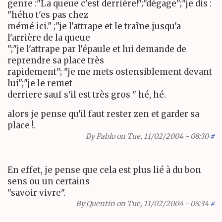
genre :"La queue c'est derrière!";"dégage";"je dis :
"hého t'es pas chez
mémé ici." ;"je l'attrape et le traîne jusqu'a
l'arrière de la queue
";"je l'attrape par l'épaule et lui demande de
reprendre sa place très
rapidement"; "je me mets ostensiblement devant
lui";"je le remet
derriere sauf s'il est très gros " hé, hé.
alors je pense qu'il faut rester zen et garder sa
place !.
By
Pablo
on Tue, 11/02/2004 - 08:30
#
En effet, je pense que cela est plus lié à du bon
sens ou un certains
"savoir vivre".
By
Quentin
on Tue, 11/02/2004 - 08:34
#