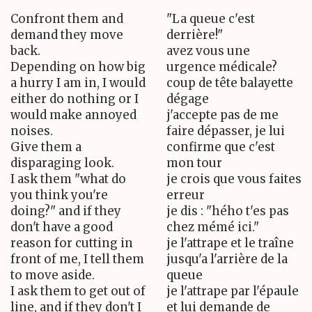
Confront them and
"La queue c'est
demand they move
derrière!"
back.
avez vous une
Depending on how big
urgence médicale?
a hurry I am in, I would
coup de tête balayette
either do nothing or I
dégage
would make annoyed
j'accepte pas de me
noises.
faire dépasser, je lui
Give them a
confirme que c'est
disparaging look.
mon tour
I ask them "what do
je crois que vous faites
you think you're
erreur
doing?" and if they
je dis : "hého t'es pas
don't have a good
chez mémé ici."
reason for cutting in
je l'attrape et le traîne
front of me, I tell them
jusqu'a l'arrière de la
to move aside.
queue
I ask them to get out of
je l'attrape par l'épaule
line, and if they don't I
et lui demande de