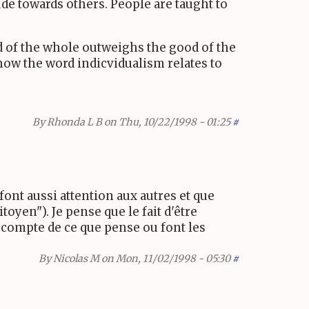
tude towards others. People are taught to
d of the whole outweighs the good of the
 how the word indicvidualism relates to
By
Rhonda L B
on Thu, 10/22/1998 - 01:25
#
font aussi attention aux autres et que
oyen"). Je pense que le fait d'être
s compte de ce que pense ou font les
By
Nicolas M
on Mon, 11/02/1998 - 05:30
#