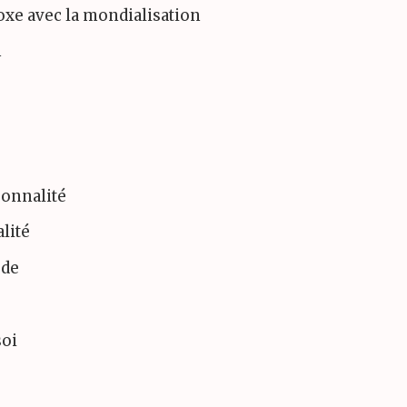
oxe avec la mondialisation
n
sonnalité
lité
ude
oi