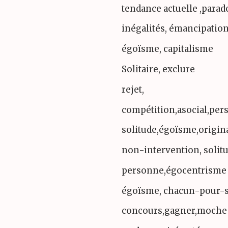
tendance actuelle ,parad
inégalités, émancipatio
égoïsme, capitalisme
Solitaire, exclure
rejet,
compétition,asocial,per
solitude,égoïsme,origina
non-intervention, solit
personne,égocentrisme
égoïsme, chacun-pour-s
concours,gagner,moche