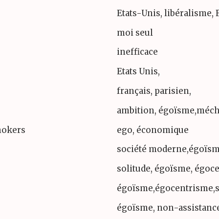
Etats-Unis, libéralisme,
moi seul
inefficace
Etats Unis,
français, parisien,
ambition, égoïsme,méc
smokers
ego, économique
société moderne,égoïs
solitude, égoïsme, égoc
égoïsme,égocentrisme,s
égoïsme, non-assistanc