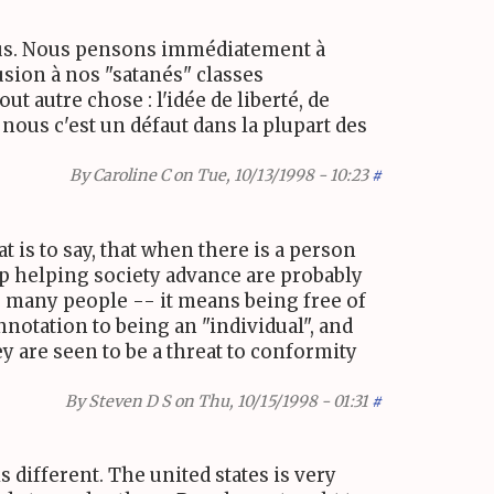
 nous. Nous pensons immédiatement à
lusion à nos "satanés" classes
t autre chose : l'idée de liberté, de
 nous c'est un défaut dans la plupart des
By
Caroline C
on Tue, 10/13/1998 - 10:23
#
t is to say, that when there is a person
p helping society advance are probably
to many people -- it means being free of
nnotation to being an "individual", and
 are seen to be a threat to conformity
By
Steven D S
on Thu, 10/15/1998 - 01:31
#
s different. The united states is very