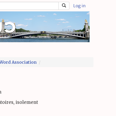
Log in
Word Association
n
atoires, isolement
e