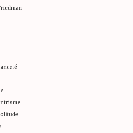
 Friedman
hanceté
me
entrisme
olitude
e