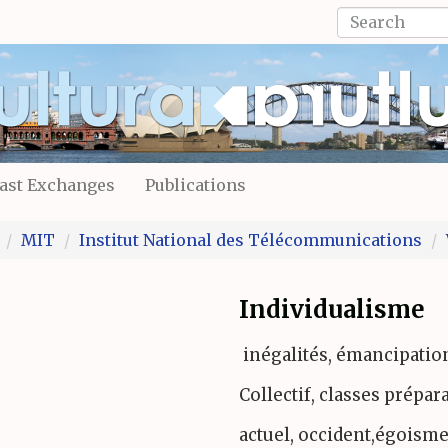
Search
form
Search
ast Exchanges
Publications
MIT
Institut National des Télécommunications
Individualisme
inégalités, émancipatio
Collectif, classes prépar
actuel, occident,égoism