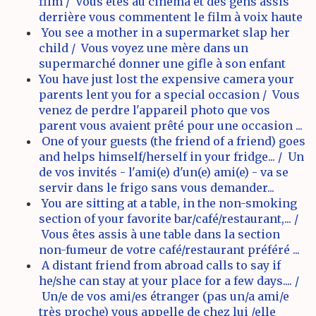
film / Vous êtes au cinéma et des gens assis
derrière vous commentent le film à voix haute
You see a mother in a supermarket slap her
child / Vous voyez une mère dans un
supermarché donner une gifle à son enfant
You have just lost the expensive camera your
parents lent you for a special occasion / Vous
venez de perdre l'appareil photo que vos
parent vous avaient prêté pour une occasion ...
One of your guests (the friend of a friend) goes
and helps himself/herself in your fridge... / Un
de vos invités - l'ami(e) d'un(e) ami(e) - va se
servir dans le frigo sans vous demander...
You are sitting at a table, in the non-smoking
section of your favorite bar/café/restaurant,... /
Vous êtes assis à une table dans la section
non-fumeur de votre café/restaurant préféré ...
A distant friend from abroad calls to say if
he/she can stay at your place for a few days.... /
Un/e de vos ami/es étranger (pas un/a ami/e
très proche) vous appelle de chez lui /elle