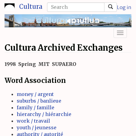
Skip
Search
Cultura
Log in
to
form
Search
main
content
Toggl
naviga
Cultura Archived Exchanges
1998
Spring
MIT
SUPAERO
Word Association
money / argent
suburbs / banlieue
family / famille
hierarchy / hiérarchie
work / travail
youth / jeunesse
authority / autorité