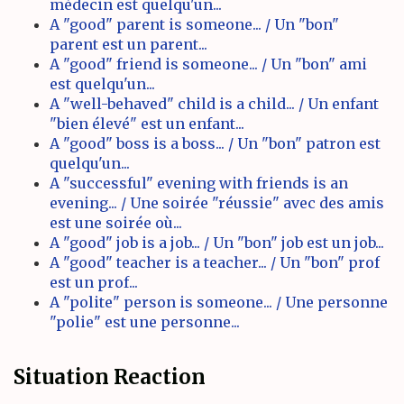
médecin est quelqu'un...
A "good" parent is someone... / Un "bon"
parent est un parent...
A "good" friend is someone... / Un "bon" ami
est quelqu'un...
A "well-behaved" child is a child... / Un enfant
"bien élevé" est un enfant...
A "good" boss is a boss... / Un "bon" patron est
quelqu'un...
A "successful" evening with friends is an
evening... / Une soirée "réussie" avec des amis
est une soirée où...
A "good" job is a job... / Un "bon" job est un job...
A "good" teacher is a teacher... / Un "bon" prof
est un prof...
A "polite" person is someone... / Une personne
"polie" est une personne...
Situation Reaction