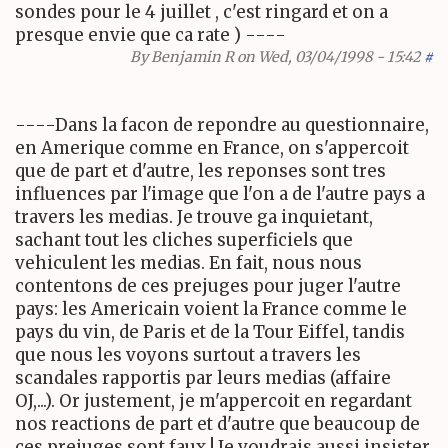
sondes pour le 4 juillet , c'est ringard et on a
presque envie que ca rate ) ----
By
Benjamin R
on Wed, 03/04/1998 - 15:42
#
----Dans la facon de repondre au questionnaire,
en Amerique comme en France, on s'appercoit
que de part et d'autre, les reponses sont tres
influences par l'image que l'on a de l'autre pays a
travers les medias. Je trouve ga inquietant,
sachant tout les cliches superficiels que
vehiculent les medias. En fait, nous nous
contentons de ces prejuges pour juger l'autre
pays: les Americain voient la France comme le
pays du vin, de Paris et de la Tour Eiffel, tandis
que nous les voyons surtout a travers les
scandales rapportis par leurs medias (affaire
OJ,...). Or justement, je m'appercoit en regardant
nos reactions de part et d'autre que beaucoup de
ces prejuges sont faux ! Je voudrais aussi insister