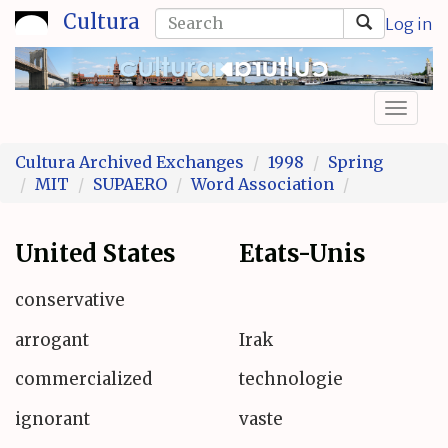
Skip
Search
Cultura
Log in
to
form
Search
main
content
Toggl
naviga
Cultura Archived Exchanges
1998
Spring
MIT
SUPAERO
Word Association
United States
Etats-Unis
conservative
arrogant
Irak
commercialized
technologie
ignorant
vaste