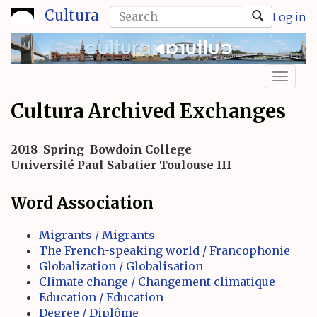
Skip
Search
Cultura
Log in
to
form
Search
main
content
Toggl
naviga
Cultura Archived Exchanges
2018
Spring
Bowdoin College
Université Paul Sabatier Toulouse III
Word Association
Migrants / Migrants
The French-speaking world / Francophonie
Globalization / Globalisation
Climate change / Changement climatique
Education / Education
Degree / Diplôme