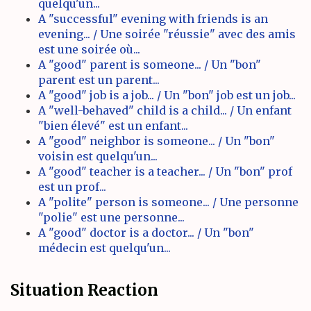
quelqu'un...
A "successful" evening with friends is an
evening... / Une soirée "réussie" avec des amis
est une soirée où...
A "good" parent is someone... / Un "bon"
parent est un parent...
A "good" job is a job... / Un "bon" job est un job...
A "well-behaved" child is a child... / Un enfant
"bien élevé" est un enfant...
A "good" neighbor is someone... / Un "bon"
voisin est quelqu'un...
A "good" teacher is a teacher... / Un "bon" prof
est un prof...
A "polite" person is someone... / Une personne
"polie" est une personne...
A "good" doctor is a doctor... / Un "bon"
médecin est quelqu'un...
Situation Reaction