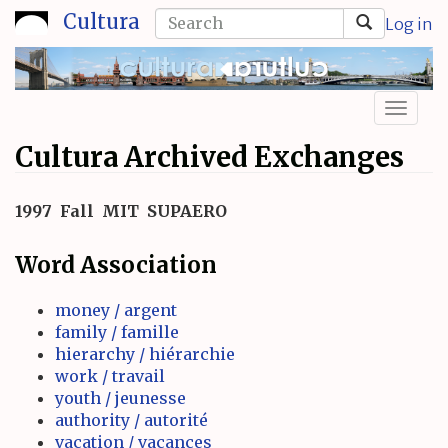
Skip
Search
Cultura
Log in
to
form
Search
main
content
Toggl
naviga
Cultura Archived Exchanges
1997
Fall
MIT
SUPAERO
Word Association
money / argent
family / famille
hierarchy / hiérarchie
work / travail
youth / jeunesse
authority / autorité
vacation / vacances