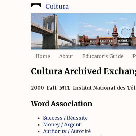
Skip
Cultura
to
main
content
Home
About
Educator's Guide
P
Cultura Archived Exchan
2000
Fall
MIT
Institut National des T
Word Association
Success / Réussite
Money / Argent
Authority / Autorité