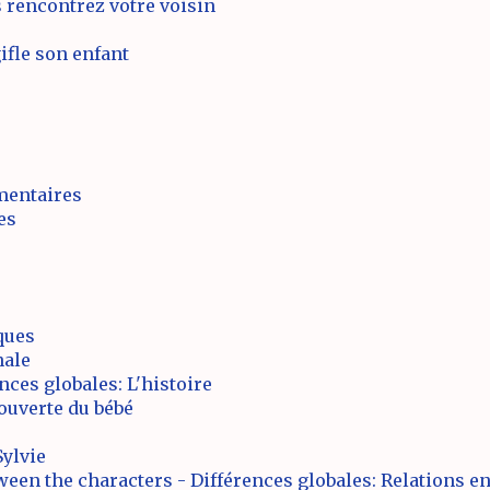
 rencontrez votre voisin
ifle son enfant
mentaires
es
ques
nale
nces globales: L'histoire
ouverte du bébé
Sylvie
ween the characters - Différences globales: Relations e