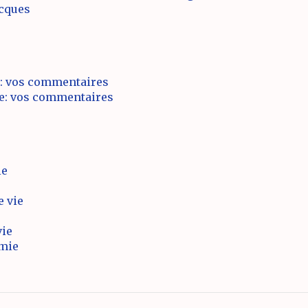
acques
: vos commentaires
ue: vos commentaires
ie
e vie
vie
omie