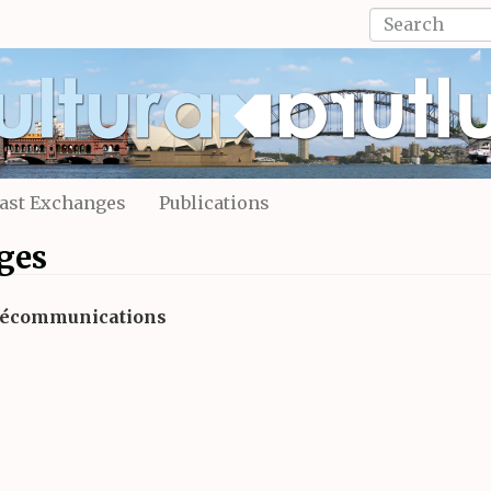
Search
form
Search
ast Exchanges
Publications
ges
élécommunications