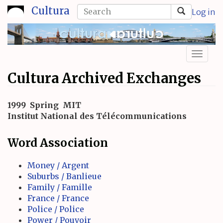
Skip
Search
Cultura
Log in
to
form
Search
main
content
Toggl
naviga
Cultura Archived Exchanges
1999
Spring
MIT
Institut National des Télécommunications
Word Association
Money / Argent
Suburbs / Banlieue
Family / Famille
France / France
Police / Police
Power / Pouvoir