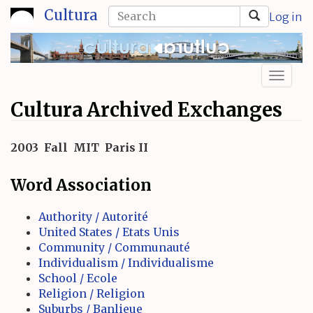
Skip
Search
Cultura
Log in
to
form
Search
main
content
Toggl
naviga
Cultura Archived Exchanges
2003
Fall
MIT
Paris II
Word Association
Authority / Autorité
United States / Etats Unis
Community / Communauté
Individualism / Individualisme
School / Ecole
Religion / Religion
Suburbs / Banlieue