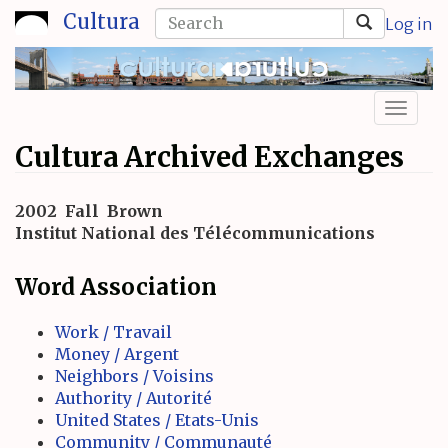
Skip
Search
Cultura
Log in
to
form
Search
main
content
Toggl
naviga
Cultura Archived Exchanges
2002
Fall
Brown
Institut National des Télécommunications
Word Association
Work / Travail
Money / Argent
Neighbors / Voisins
Authority / Autorité
United States / Etats-Unis
Community / Communauté